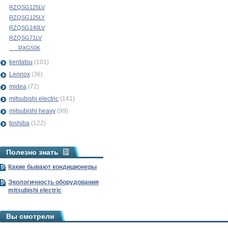
RZQSG125LV
RZQSG125LY
RZQSG140LV
RZQSG71LV
___RXG50K
kentatsu
(101)
Lennox
(36)
midea
(72)
mitsubishi electric
(141)
mitsubishi heavy
(99)
toshiba
(122)
Полезно знать
Какие бывают кондиционеры
Экологичность оборудования
mitsubishi electric
Вы смотрели