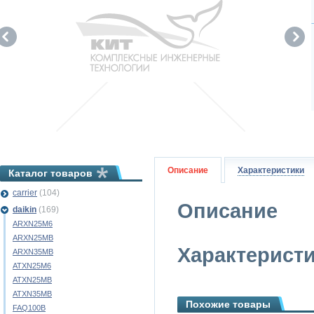
Описание
Характеристики
Каталог товаров
carrier
(104)
Описание
daikin
(169)
ARXN25M6
ARXN25MB
Характерист
ARXN35MB
ATXN25M6
ATXN25MB
ATXN35MB
Похожие товары
FAQ100B