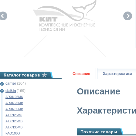
Описание
Характеристики
Каталог товаров
carrier
(104)
Описание
daikin
(169)
ARXN25M6
ARXN25MB
Характерист
ARXN35MB
ATXN25M6
ATXN25MB
ATXN35MB
Похожие товары
FAQ100B