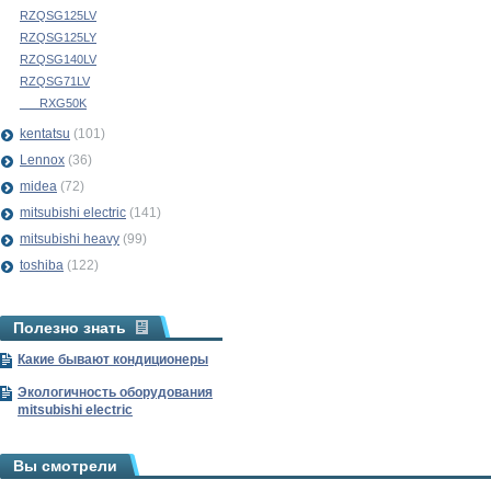
RZQSG125LV
RZQSG125LY
RZQSG140LV
RZQSG71LV
___RXG50K
kentatsu
(101)
Lennox
(36)
midea
(72)
mitsubishi electric
(141)
mitsubishi heavy
(99)
toshiba
(122)
Полезно знать
Какие бывают кондиционеры
Экологичность оборудования
mitsubishi electric
Вы смотрели