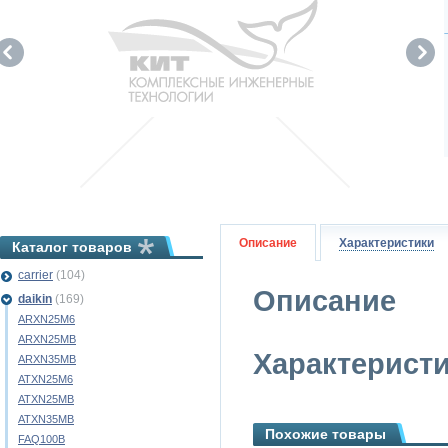
Описание
Характеристики
Каталог товаров
carrier
(104)
Описание
daikin
(169)
ARXN25M6
ARXN25MB
Характерист
ARXN35MB
ATXN25M6
ATXN25MB
ATXN35MB
Похожие товары
FAQ100B