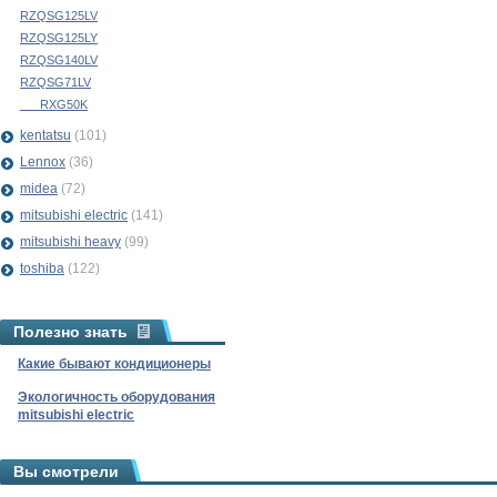
RZQSG125LV
RZQSG125LY
RZQSG140LV
RZQSG71LV
___RXG50K
kentatsu
(101)
Lennox
(36)
midea
(72)
mitsubishi electric
(141)
mitsubishi heavy
(99)
toshiba
(122)
Полезно знать
Какие бывают кондиционеры
Экологичность оборудования
mitsubishi electric
Вы смотрели