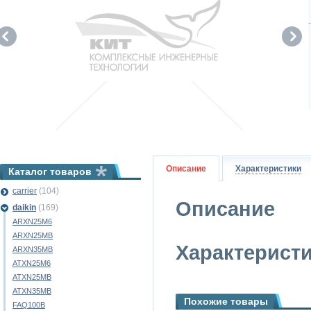
Описание
Характеристики
Каталог товаров
carrier
(104)
Описание
daikin
(169)
ARXN25M6
ARXN25MB
Характерист
ARXN35MB
ATXN25M6
ATXN25MB
ATXN35MB
Похожие товары
FAQ100B