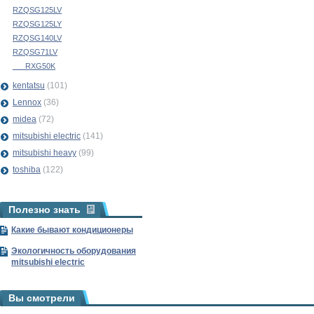
RZQSG125LV
RZQSG125LY
RZQSG140LV
RZQSG71LV
___RXG50K
kentatsu
(101)
Lennox
(36)
midea
(72)
mitsubishi electric
(141)
mitsubishi heavy
(99)
toshiba
(122)
Полезно знать
Какие бывают кондиционеры
Экологичность оборудования
mitsubishi electric
Вы смотрели