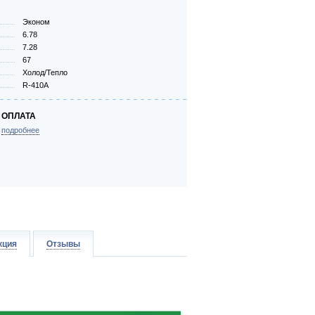
Эконом
6.78
7.28
67
Холод/Тепло
R-410A
ОПЛАТА
подробнее
кция
Отзывы