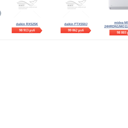
midea M
daikin RXS25K
daikin FTXS50J
24HRDN1/MO11
98 913
руб
99 062
руб
98 803