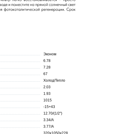
Эконом
6.78
7.28
67
Холод/Тепло
2.03
1.93
1015
-15+43
12.70/(1/2")
3.34/A
3.77/A
320х1050х228