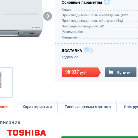
Основные параметры
Класс
Производительность охлаждение (кВт.)
Производительность обогрев (кВт.)
Площадь помещения, м2
Режим работы
Хладагент
ДОСТАВКА
подробнее
98 937
руб
сание
Характеристики
Типовые схемы монтажа
Инстру
писание