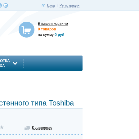
Вход
|
Регистрация
В вашей корзине
0 товаров
на сумму
0 руб
ОТКА
ХА
тенного типа Toshiba
К сравнению