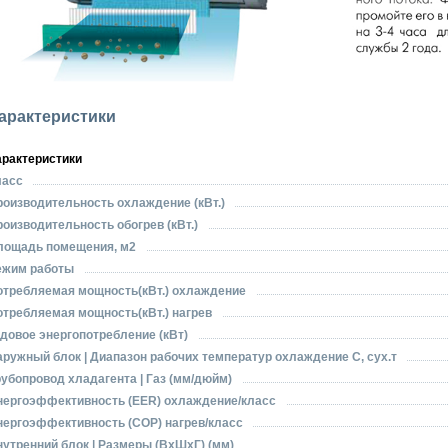
арактеристики
арактеристики
ласс
роизводительность охлаждение (кВт.)
оизводительность обогрев (кВт.)
лощадь помещения, м2
ежим работы
отребляемая мощность(кВт.) охлаждение
отребляемая мощность(кВт.) нагрев
довое энергопотребление (кВт)
аружный блок | Диапазон рабочих температур охлаждение С, сух.т
убопровод хладагента | Газ (мм/дюйм)
нергоэффективность (EЕR) охлаждение/класс
нергоэффективность (СОР) нагрев/класс
утренний блок | Размеры (ВхШхГ) (мм)