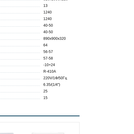
13
1240
1240
40-50
40-50
890х900х320
64
56-57
57-58
-10+24
R-410A
220V/1Ф/50Гц
6.35/(1/4")
25
15