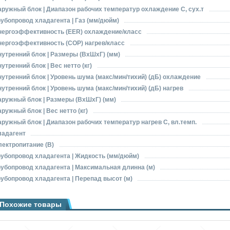
аружный блок | Диапазон рабочих температур охлаждение С, сух.т
убопровод хладагента | Газ (мм/дюйм)
нергоэффективность (EЕR) охлаждение/класс
нергоэффективность (СОР) нагрев/класс
утренний блок | Размеры (ВхШхГ) (мм)
утренний блок | Вес нетто (кг)
утренний блок | Уровень шума (макс/мин/тихий) (дБ) охлаждение
утренний блок | Уровень шума (макс/мин/тихий) (дБ) нагрев
аружный блок | Размеры (ВхШхГ) (мм)
ружный блок | Вес нетто (кг)
ружный блок | Диапазон рабочих температур нагрев С, вл.темп.
ладагент
лектропитание (В)
рубопровод хладагента | Жидкость (мм/дюйм)
рубопровод хладагента | Максимальная длинна (м)
убопровод хладагента | Перепад высот (м)
Похожие товары