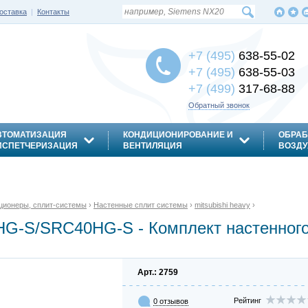
оставка
|
Контакты
+7 (495)
638-55-02
+7 (495)
638-55-03
+7 (499)
317-68-88
Обратный звонок
ВТОМАТИЗАЦИЯ
КОНДИЦИОНИРОВАНИЕ И
ОБРАБ
ИСПЕТЧЕРИЗАЦИЯ
ВЕНТИЛЯЦИЯ
ВОЗДУ
ционеры, сплит-системы
›
Настенные сплит системы
›
mitsubishi heavy
›
0HG-S/SRC40HG-S - Комплект настенного
Арт.: 2759
Рейтинг
0 отзывов