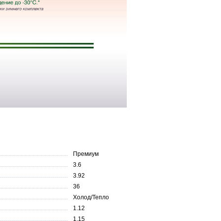
Премиум
3.6
3.92
36
Холод/Тепло
1.12
1.15