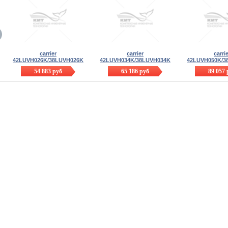
carrier
carrier
carri
42LUVH026K/38LUVH026K
42LUVH034K/38LUVH034K
42LUVH050K/3
54 883
руб
65 186
руб
89 057