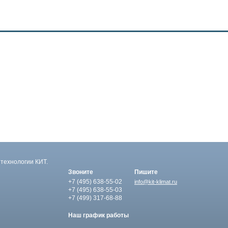
технологии КИТ.
Звоните
Пишите
+7 (495)
638-55-02
info@kit-klimat.ru
+7 (495)
638-55-03
+7 (499)
317-68-88
Наш график работы