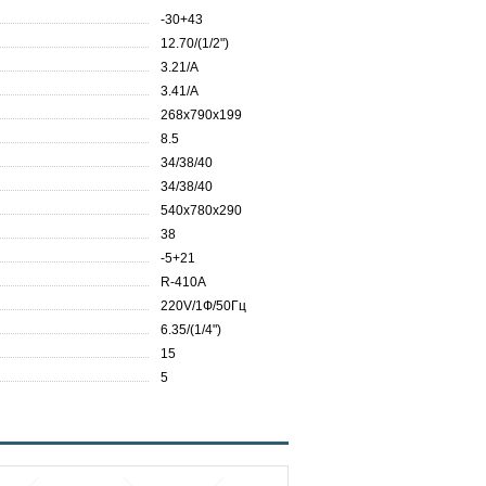
-30+43
12.70/(1/2")
3.21/A
3.41/А
268х790х199
8.5
34/38/40
34/38/40
540х780х290
38
-5+21
R-410A
220V/1Ф/50Гц
6.35/(1/4")
15
5