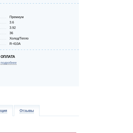
Премиум
3.6
3.92
36
Холод/Тепло
R-410A
ОПЛАТА
подробнее
кция
Отзывы