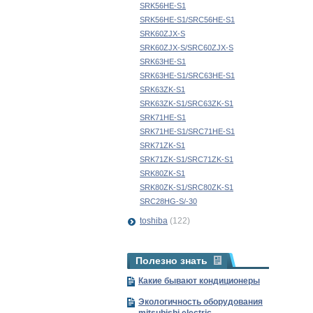
SRK56HE-S1
SRK56HE-S1/SRC56HE-S1
SRK60ZJX-S
SRK60ZJX-S/SRC60ZJX-S
SRK63HE-S1
SRK63HE-S1/SRC63HE-S1
SRK63ZK-S1
SRK63ZK-S1/SRC63ZK-S1
SRK71HE-S1
SRK71HE-S1/SRC71HE-S1
SRK71ZK-S1
SRK71ZK-S1/SRC71ZK-S1
SRK80ZK-S1
SRK80ZK-S1/SRC80ZK-S1
SRС28HG-S/-30
toshiba
(122)
Полезно знать
Какие бывают кондиционеры
Экологичность оборудования