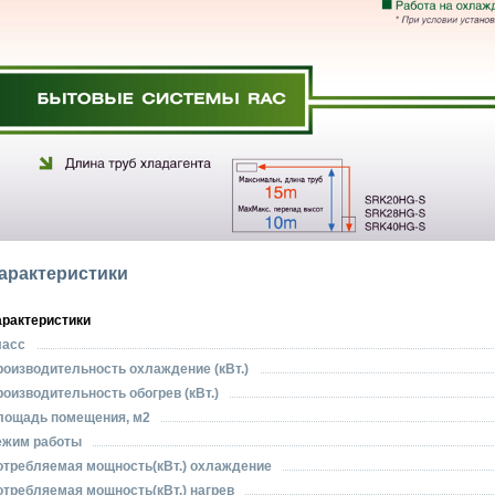
арактеристики
арактеристики
ласс
роизводительность охлаждение (кВт.)
оизводительность обогрев (кВт.)
лощадь помещения, м2
ежим работы
отребляемая мощность(кВт.) охлаждение
отребляемая мощность(кВт.) нагрев