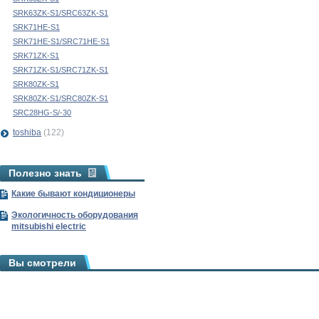
SRK63ZK-S1/SRC63ZK-S1
SRK71HE-S1
SRK71HE-S1/SRC71HE-S1
SRK71ZK-S1
SRK71ZK-S1/SRC71ZK-S1
SRK80ZK-S1
SRK80ZK-S1/SRC80ZK-S1
SRС28HG-S/-30
toshiba
(122)
Полезно знать
Какие бывают кондиционеры
Экологичность оборудования
mitsubishi electric
Вы смотрели