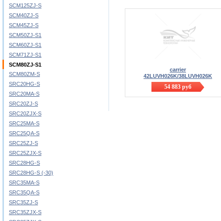
SCM125ZJ-S
SCM40ZJ-S
SCM45ZJ-S
SCM50ZJ-S1
SCM60ZJ-S1
SCM71ZJ-S1
SCM80ZJ-S1
carrier
SCM80ZM-S
42LUVH026K/38LUVH026K
SRC20HG-S
54 883
руб
SRC20MA-S
SRC20ZJ-S
SRC20ZJX-S
SRC25MA-S
SRC25QA-S
SRC25ZJ-S
SRC25ZJX-S
SRC28HG-S
SRC28HG-S (-30)
SRC35MA-S
SRC35QA-S
SRC35ZJ-S
SRC35ZJX-S