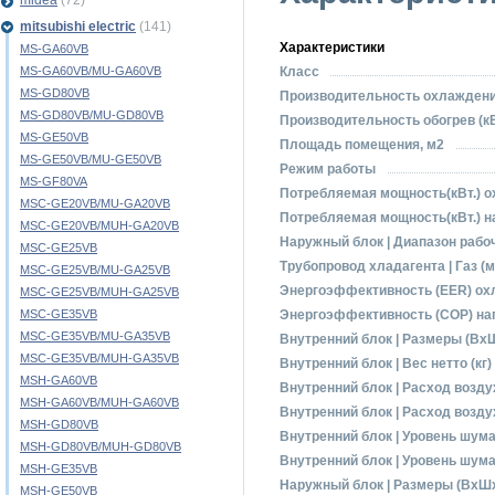
midea
(72)
mitsubishi electric
(141)
Характеристики
MS-GA60VB
MS-GA60VB/MU-GA60VB
Класс
MS-GD80VB
Производительность охлаждение
MS-GD80VB/MU-GD80VB
Производительность обогрев (кВ
MS-GE50VB
Площадь помещения, м2
MS-GE50VB/MU-GE50VB
Режим работы
MS-GF80VA
Потребляемая мощность(кВт.) 
MSC-GE20VB/MU-GA20VB
Потребляемая мощность(кВт.) н
MSC-GE20VB/MUH-GA20VB
Наружный блок | Диапазон рабо
MSC-GE25VB
Трубопровод хладагента | Газ (
MSC-GE25VB/MU-GA25VB
Энергоэффективность (EЕR) ох
MSC-GE25VB/MUH-GA25VB
MSC-GE35VB
Энергоэффективность (СОР) на
MSC-GE35VB/MU-GA35VB
Внутренний блок | Размеры (ВхШ
MSC-GE35VB/MUH-GA35VB
Внутренний блок | Вес нетто (кг)
MSH-GA60VB
Внутренний блок | Расход возду
MSH-GA60VB/MUH-GA60VB
Внутренний блок | Расход воздух
MSH-GD80VB
Внутренний блок | Уровень шума
MSH-GD80VB/MUH-GD80VB
Внутренний блок | Уровень шума 
MSH-GE35VB
Наружный блок | Размеры (ВхШх
MSH-GE50VB