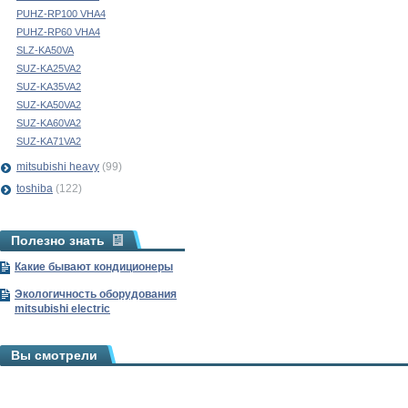
PUHZ-RP100 VHA4
PUHZ-RP60 VHA4
SLZ-KA50VA
SUZ-KA25VA2
SUZ-KA35VA2
SUZ-KA50VA2
SUZ-KA60VA2
SUZ-KA71VA2
mitsubishi heavy
(99)
toshiba
(122)
Полезно знать
Какие бывают кондиционеры
Экологичность оборудования
mitsubishi electric
Вы смотрели