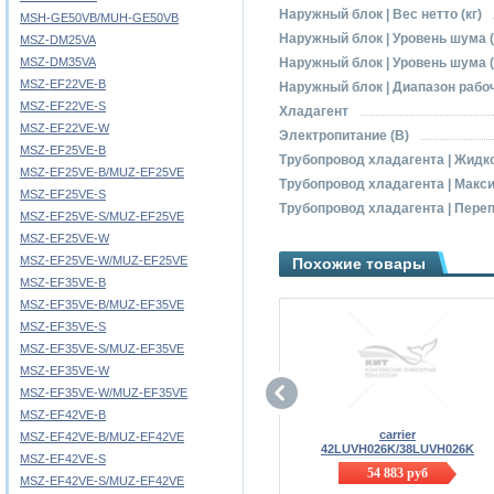
Наружный блок | Вес нетто (кг)
MSH-GE50VB/MUH-GE50VB
Наружный блок | Уровень шума (
MSZ-DM25VA
MSZ-DM35VA
Наружный блок | Уровень шума (
MSZ-EF22VE-B
Наружный блок | Диапазон рабоч
MSZ-EF22VE-S
Хладагент
MSZ-EF22VE-W
Электропитание (В)
MSZ-EF25VE-B
Трубопровод хладагента | Жидк
MSZ-EF25VE-B/MUZ-EF25VE
Трубопровод хладагента | Макс
MSZ-EF25VE-S
Трубопровод хладагента | Переп
MSZ-EF25VE-S/MUZ-EF25VE
MSZ-EF25VE-W
MSZ-EF25VE-W/MUZ-EF25VE
Похожие товары
MSZ-EF35VE-B
MSZ-EF35VE-B/MUZ-EF35VE
MSZ-EF35VE-S
MSZ-EF35VE-S/MUZ-EF35VE
MSZ-EF35VE-W
MSZ-EF35VE-W/MUZ-EF35VE
MSZ-EF42VE-B
carrier
MSZ-EF42VE-B/MUZ-EF42VE
42LUVH026K/38LUVH026K
MSZ-EF42VE-S
54 883
руб
MSZ-EF42VE-S/MUZ-EF42VE