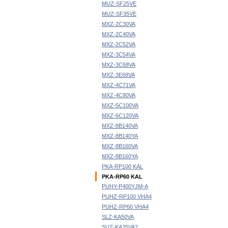
MUZ-SF25VE
MUZ-SF35VE
MXZ-2C30VA
MXZ-2C40VA
MXZ-2C52VA
MXZ-3C54VA
MXZ-3C68VA
MXZ-3E68VA
MXZ-4C71VA
MXZ-4C80VA
MXZ-5C100VA
MXZ-6C120VA
MXZ-8B140VA
MXZ-8B140YA
MXZ-8B160VA
MXZ-8B160YA
PKA-RP100 KAL
PKA-RP60 KAL
PUHY-P400YJM-A
PUHZ-RP100 VHA4
PUHZ-RP60 VHA4
SLZ-KA50VA
SUZ-KA25VA2