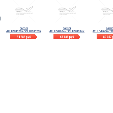
carrier
carrier
carri
42LUVH026K/38LUVH026K
42LUVH034K/38LUVH034K
42LUVH050K/3
54 883
руб
65 186
руб
89 057