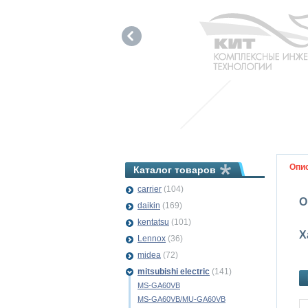
Опи
Каталог товаров
carrier
(104)
О
daikin
(169)
kentatsu
(101)
Х
Lennox
(36)
midea
(72)
mitsubishi electric
(141)
MS-GA60VB
MS-GA60VB/MU-GA60VB