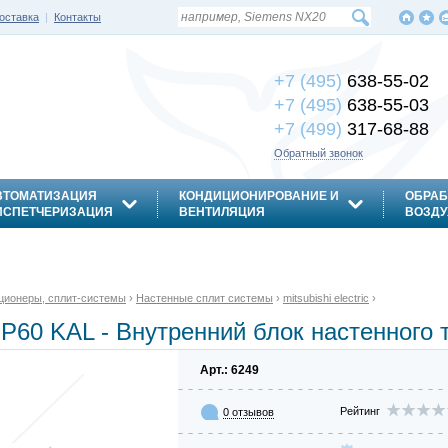
оставка
|
Контакты
+7 (495)
638-55-02
+7 (495)
638-55-03
+7 (499)
317-68-88
Обратный звонок
ВТОМАТИЗАЦИЯ
КОНДИЦИОНИРОВАНИЕ И
ОБРАБ
ИСПЕТЧЕРИЗАЦИЯ
ВЕНТИЛЯЦИЯ
ВОЗДУ
ционеры, сплит-системы
›
Настенные сплит системы
›
mitsubishi electric
›
-RP60 KAL - Внутренний блок настенного 
Арт.: 6249
Рейтинг
0 отзывов