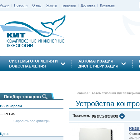
Акции
|
Новости
|
О нас
|
Услуги
|
Гарантии
|
Доставка
|
Контакты
СИСТЕМЫ ОТОПЛЕНИЯ И
АВТОМАТИЗАЦИЯ
ВОДОСНАБЖЕНИЯ
ДИСПЕТЧЕРИЗАЦИЯ
ЭНЕРГОСБЕРЕЖЕНИЕ
Главная
›
Автоматизация Диспетчериза
Подбор товаров
Устройства контр
Вы выбрали
— REGIN
Показывать:
по популярности
Сбросить все фильтры
REGI
Цена
Комнат
или 3-