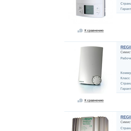
Стран
Гаран
К сравнению
REGI
Симист
Рабоч
Комму
Класс
Стран
Гаран
К сравнению
REGI
Симист
Стран