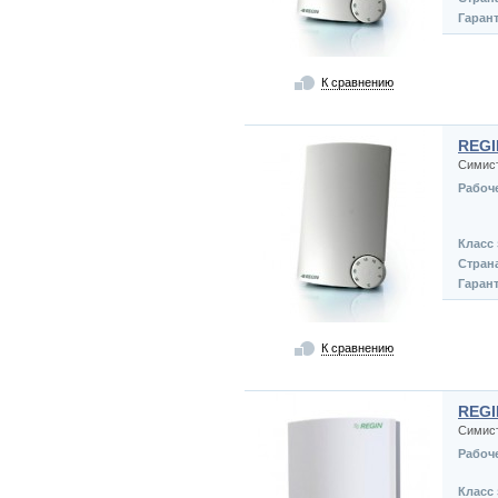
Гаран
К сравнению
REGI
Симист
Рабоч
Класс
Стран
Гаран
К сравнению
REGI
Симист
Рабоч
Класс