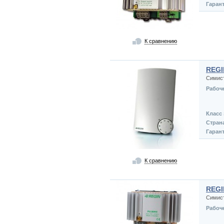
Гаран
К сравнению
REGI
Симист
Рабоч
Класс
Стран
Гаран
К сравнению
REGI
Симист
Рабоч