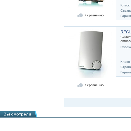
Класс
Стран
К сравнению
Гаран
REGI
Симист
сигнал
Рабоч
Класс
Стран
Гаран
К сравнению
Вы смотрели