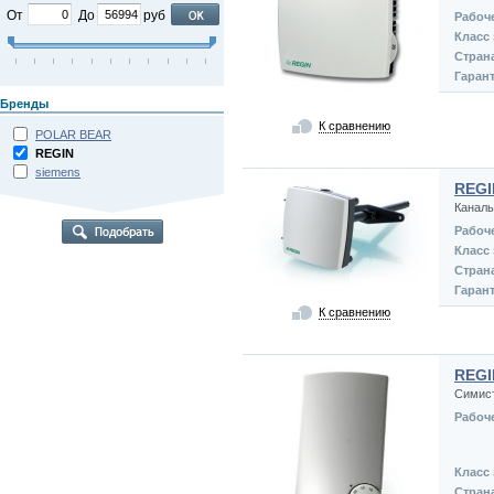
От
До
руб
Рабоч
Класс
Стран
Гаран
Бренды
К сравнению
POLAR BEAR
REGIN
siemens
REGI
Каналь
Рабоч
Класс
Стран
Гаран
К сравнению
REGI
Симист
Рабоч
Класс
Стран