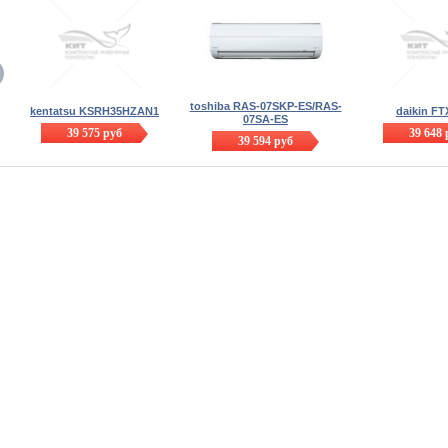
toshiba RAS-07SKP-ES/RAS-
kentatsu KSRH35HZAN1
daikin F
07SA-ES
39 575
руб
39 648
39 594
руб