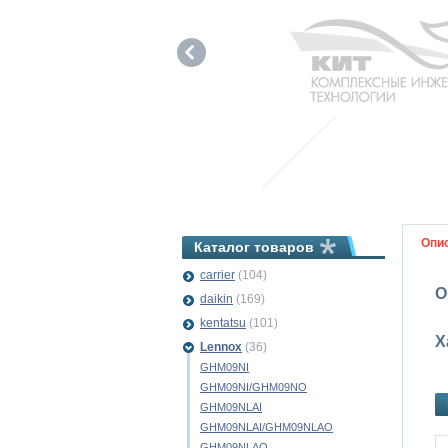
Опи
Каталог товаров
carrier
(104)
О
daikin
(169)
kentatsu
(101)
Х
Lennox
(36)
GHM09NI
GHM09NI/GHM09NO
GHM09NLAI
GHM09NLAI/GHM09NLAO
GHM09NLAO