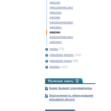
IHM12NI
IHM12NI/IHM12NO
IHM12NO
IHM18NI
IHM18NI/IHM18NO
IHM18NO
IHM24NI
IHM24NI/IHM24NO
IHM24NO
midea
(72)
mitsubishi electric
(141)
mitsubishi heavy
(99)
toshiba
(122)
Полезно знать
Какие бывают кондиционеры
Экологичность оборудования
mitsubishi electric