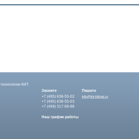
технологии КИТ.
Звоните
Пишите
+7 (495)
638-55-02
info@kit-klimat.ru
+7 (495)
638-55-03
+7 (499)
317-68-88
Наш график работы