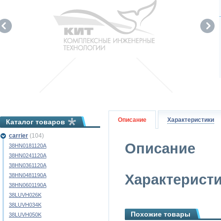
Описание
Характеристики
Каталог товаров
carrier
(104)
Описание
38HN0181120A
38HN0241120A
38HN0361120A
Характерист
38HN0481190A
38HN0601190A
38LUVH026K
38LUVH034K
Похожие товары
38LUVH050K