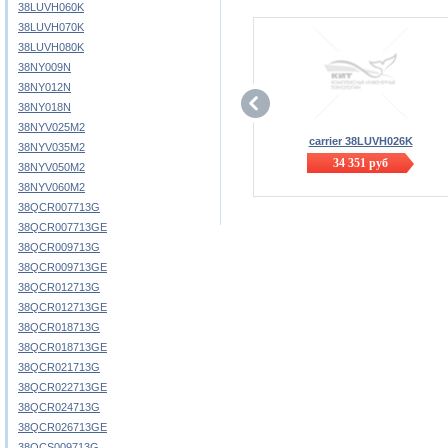
38LUVH060K
38LUVH070K
38LUVH080K
38NY009N
38NY012N
38NY018N
38NYV025M2
carrier 38LUVH026K
38NYV035M2
34 351
руб
38NYV050M2
38NYV060M2
38QCR007713G
38QCR007713GE
38QCR009713G
38QCR009713GE
38QCR012713G
38QCR012713GE
38QCR018713G
38QCR018713GE
38QCR021713G
38QCR022713GE
38QCR024713G
38QCR026713GE
38QCS009713G