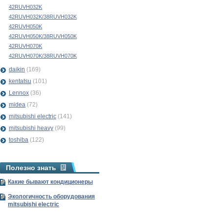
42RUVH032K
42RUVH032K/38RUVH032K
42RUVH050K
42RUVH050K/38RUVH050K
42RUVH070K
42RUVH070K/38RUVH070K
daikin
(169)
kentatsu
(101)
Lennox
(36)
midea
(72)
mitsubishi electric
(141)
mitsubishi heavy
(99)
toshiba
(122)
Полезно знать
Какие бывают кондиционеры
Экологичность оборудования
mitsubishi electric