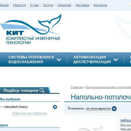
Акции
|
Новости
|
О нас
|
Услуги
|
Гарантии
|
Доставка
|
Контакты
СИСТЕМЫ ОТОПЛЕНИЯ И
АВТОМАТИЗАЦИЯ
ВОДОСНАБЖЕНИЯ
ДИСПЕТЧЕРИЗАЦИЯ
ЭНЕРГОСБЕРЕЖЕНИЕ
Главная
›
Кондиционирование и вентил
Подбор товаров
Напольно-потолоч
Вы выбрали
— mitsubishi heavy
Показывать:
по популярности
Сбросить все фильтры
mits
Цена
Внутре
Mitsub