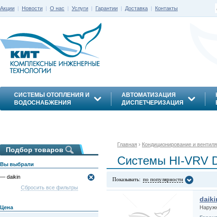
Акции
|
Новости
|
О нас
|
Услуги
|
Гарантии
|
Доставка
|
Контакты
СИСТЕМЫ ОТОПЛЕНИЯ И
АВТОМАТИЗАЦИЯ
ВОДОСНАБЖЕНИЯ
ДИСПЕТЧЕРИЗАЦИЯ
ЭНЕРГОСБЕРЕЖЕНИЕ
Главная
›
Кондиционирование и вентил
Подбор товаров
Системы HI-VRV D
Вы выбрали
— daikin
Показывать:
по популярности
Сбросить все фильтры
daik
Цена
Наруж