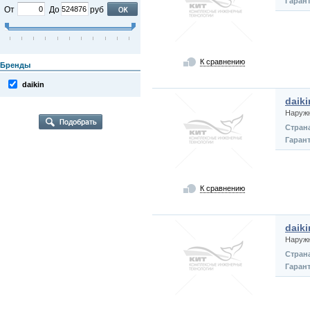
Гаран
От
До
руб
К сравнению
Бренды
daikin
daik
Наруж
Стран
Гаран
К сравнению
daik
Наруж
Стран
Гаран