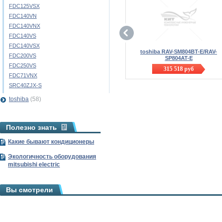
FDC125VSX
FDC140VN
FDC140VNX
FDC140VS
FDC140VSX
toshiba RAV-SM804BT-E/RAV-
FDC200VS
SP804AT-E
FDC250VS
315 518
руб
FDC71VNX
SRC40ZJX-S
toshiba
(58)
Полезно знать
Какие бывают кондиционеры
Экологичность оборудования
mitsubishi electric
Вы смотрели