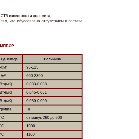
БСТВ известняка и доломита;
лям, что обусловлено отсутствием в составе
и МПБОР
Ед. измер.
Величина
кг/м³
95-125
г/м²
600-2300
Вт/(мК)
0,033-0,038
Вт/(мК)
0,045-0,051
Вт/(мК)
0,080-0,090
группа
НГ
°С
от минус 260 до 900
°С
1000
°С
1100