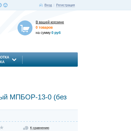
Вход
|
Регистрация
В вашей корзине
0 товаров
на сумму
0 руб
ОТКА
ХА
ый МПБОР-13-0 (без
К сравнению