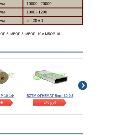
мм
10000 - 20000
мм
1000 - 1200
мм
5 – 20 ± 1
БОР-5, МБОР-8, МБОР -10 и МБОР-16.
Р-10-1Ф
BZTM ОГНЕМАТ Вент 30-0.5
BZTM ОГНЕМАТ Вент 60
уб
246
руб
246
руб