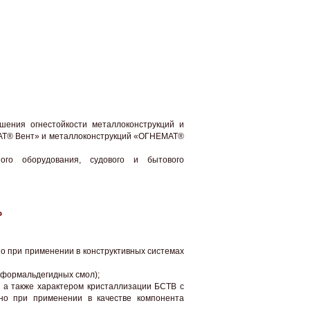
шения огнестойкости металлоконструкций и
МАТ® Вент» и металлоконструкций «ОГНЕМАТ®
ого оборудования, судового и бытового
Р
 при применении в конструктивных системах
о-формальдегидных смол);
, а также характером кристаллизации БСТВ с
ьно при применении в качестве компонента