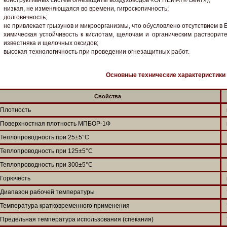
конструктивных систем огнезащиты воздуховодов «ОГНЕМАТ® Вент»);
низкая, не изменяющаяся во времени, гигроскопичность;
долговечность;
не привлекает грызунов и микроорганизмы, что обусловлено отсутствием в 
химическая устойчивость к кислотам, щелочам и органическим растворите
известняка и щелочных оксидов;
высокая технологичность при проведении огнезащитных работ.
Основные технические характеристик
Свойства
Плотность
Поверхностная плотность МПБОР-1Ф
Теплопроводность при 25±5°С
Теплопроводность при 125±5°С
Теплопроводность при 300±5°С
Горючесть
Диапазон рабочей температуры
Температура кратковременного применения
Предельная температура использования (спекания)