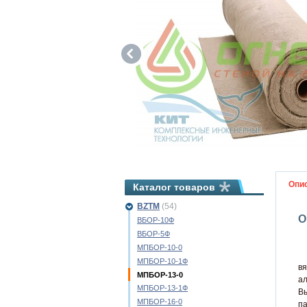
Опи
Каталог товаров
BZTM
(54)
О
ВБОР-10Ф
ВБОР-5Ф
МПБОР-10-0
О
МПБОР-10-1Ф
в
МПБОР-13-0
ал
МПБОР-13-1Ф
В
МПБОР-16-0
п