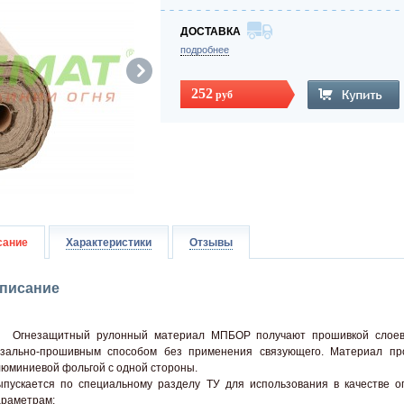
ДОСТАВКА
подробнее
252
руб
сание
Характеристики
Отзывы
писание
гнезащитный рулонный материал МПБОР получают прошивкой слоев ба
язально-прошивным способом без применения связующего. Материал пр
юминиевой фольгой с одной стороны.
ыпускается по специальному разделу ТУ для использования в качестве 
араметрам: