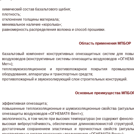
химический состав базальтового щебня;
плотность;
отклонение толщины материала;
минимальное наличие «королька»;
равномерность распределения волокна и способ прошивки.
Область применения МПБОР
базальтовый компонент конструктивных огнезащитных систем для повы
воздуховодов (конструктивные системы огнезащиты воздуховодов «ОГНЕ
Мет»);
теплозвукоизоляционное и противопожарное покрытия промышленн
оборудования, аппаратуры и транспортных средств;
противопожарный и звукоизолирующий слои строительных конструкций.
Основные преимущества МПБО
эффективная огнезащита;
повышенные теплоизоляционные и шумоизоляционные свойства (актуально
огнезащиты воздуховодов «ОГНЕМАТ® Вент»);
экологичность, в том числе при высоких температурах (не содержит фенол
высокая виброустойчивость, обеспеченная длинноволокнистой структурой
достаточным сохранением эластичных и прочностных свойств (актуал