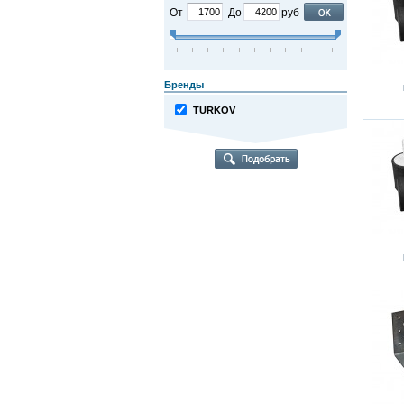
От
До
руб
Бренды
TURKOV