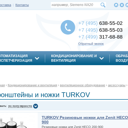
оставка
|
Контакты
+7 (495)
638-55-02
+7 (495)
638-55-03
+7 (499)
317-68-88
Обратный звонок
ВТОМАТИЗАЦИЯ
КОНДИЦИОНИРОВАНИЕ И
ОБРАБ
ИСПЕТЧЕРИЗАЦИЯ
ВЕНТИЛЯЦИЯ
ВОЗДУ
ная
›
Кондиционирование и вентиляция
›
вентиляционное оборудование
›
аксессуары
ронштейны и ножки TURKOV
вать:
по популярности
TURKOV Резиновые ножки для Zenit HECO
900
Резиновые ножки для Zenit HECO 200-900