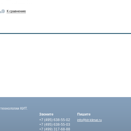
К сравнению
технологии КИТ.
Звоните
Пишите
+7 (495)
638-55-02
info@kit-klimat.ru
+7 (495)
638-55-03
+7 (499)
317-68-88