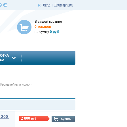
Вход
|
Регистрация
В вашей корзине
0 товаров
на сумму
0 руб
ОТКА
ХА
›
Кронштейны и ножки
›
 200-
2 800
руб