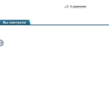
К сравнению
Вы смотрели
© 2007 - 2026 ООО Комплексные инженерные технологии КИТ.
Звонит
Акции
Услуги
+7 (495)
Новости и статьи
Гарантия
+7 (495)
Представленные бренды
О магазине
+7 (499)
Доставка
Контакты