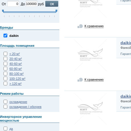
Гаран
От
До
руб
К сравнению
Бренды
daikin
daik
Площадь помещения
Фанко
< 20 м²
Гаран
20-40 м²
40-60 м²
60-80 м²
80-100 м²
100-120 м²
К сравнению
> 120 м²
Режим работы
daik
Фанко
охлаждение
охлаждение / обогрев
Гаран
Инверторное управление
мощностью
да