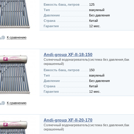
Емкость бака, литров
125
Тип
вакумный
Давление
Без давления
Страна
Китай
Гарантия
12 мес.
К сравнению
Andi-group XF-II-18-150
Солнечный водонагреватель(система без давления,бак
окрашенный)
Емкость бака, литров
150
Тип
вакумный
Давление
Без давления
Страна
Китай
Гарантия
12 мес.
К сравнению
Andi-group XF-II-20-170
Солнечный водонагреватель(система без давления,бак
окрашенный)