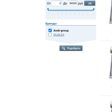
От
До
руб
Бренды
Andi-group
DUALEX