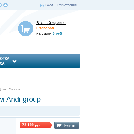
Вход
|
Регистрация
В вашей корзине
0 товаров
на сумму
0 руб
ОТКА
ХА
ача - Эконом
›
м Andi-group
23 100
руб