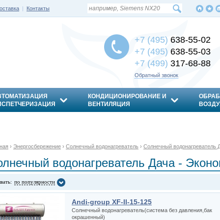
оставка
|
Контакты
+7 (495)
638-55-02
+7 (495)
638-55-03
+7 (499)
317-68-88
Обратный звонок
ВТОМАТИЗАЦИЯ
КОНДИЦИОНИРОВАНИЕ И
ОБРАБ
ИСПЕТЧЕРИЗАЦИЯ
ВЕНТИЛЯЦИЯ
ВОЗДУ
ная
›
Энергосбережение
›
Солнечный водонагреватель
›
Солнечный водонагреватель Д
олнечный водонагреватель Дача - Эконо
вать:
по популярности
Andi-group XF-II-15-125
Солнечный водонагреватель(система без давления,бак
окрашенный)